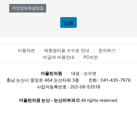
311-1
312
313
315
316
317-1
320
321
323
401
402
403
개인정보취급방침
403-1
404
404-1
404-2
404-3
405
405-1
406
407
408
408-1
408-2
408-3
409
410
414
415-1
418
419
420
808
809
303
303-2
311
317
318
318-1
406-1
413
415
421
505-1
515
신청
517
708
701(서독-십자)
702(서독-석성-비당)
713(서독-십자-초촌-초평)
717
701(논산-십자)
701(논산-십자-차고)
702(논산-비당-석성-서독)
이용약관
제증명비용 수수료 안내
문의하기
비급여 비용안내
PC버전
더올린의원
대표 : 오수연
충남 논산시 중앙로 464 논산타워 3층
전화 : 041-435-7979
사업자등록번호 : 202-06-53518
더올린의원 논산 - 논산피부과
All rights reserved.