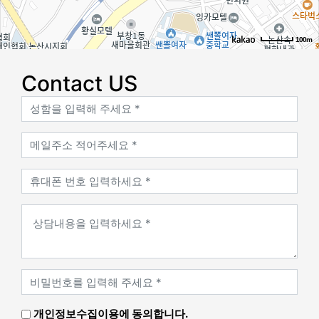
100m
로드뷰
길찾기
지도 크게 보기
Contact US
주소
충남 논산시 중앙로 464 논산타워 3층 302-2호
전화
041-435-7979
주변 정류장
우리정형외과
제일감리교회
화지시장
논산우체국
시외버스터미널
공설시장
주변 버스
101
102
102-1
104
104-1
201
202
203
204
205
205-1
209
211
212
213
214
215
215-1
216
220
221
222
314
404-4
413-1
419-1
422
501
501-1
503
503-1
504
505
506
507
507-1
508
509
510
511
512
512-1
513
514
601
604
605
606
607
701
702
706
707
708-1
709
710
801
801-1
801-2
802
802-1
802-2
803
804
805
806
807
222-1
301
302
개인정보수집이용에 동의합니다.
302-1
303-1
303-3
304
304-1
305
305-1
306
307
308
310