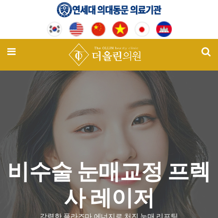
기
메뉴
비수술 눈매교정 프렉
사 레이저
강력한 플라즈마 에너지로 처진 눈매 리프팅